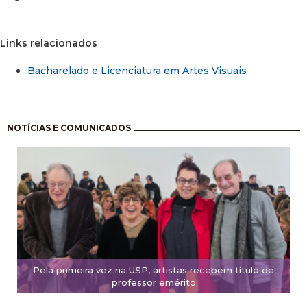
Links relacionados
Bacharelado e Licenciatura em Artes Visuais
Paginação
NOTÍCIAS E COMUNICADOS
Pela primeira vez na USP, artistas recebem título de
professor emérito