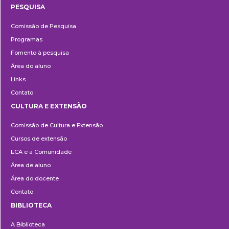
PESQUISA
Pesquisa
Comissão de Pesquisa
Programas
Fomento à pesquisa
Área do aluno
Links
Contato
CULTURA E EXTENSÃO
Cultura
Comissão de Cultura e Extensão
e
Cursos de extensão
Extensão
ECA e a Comunidade
Área de aluno
Área do docente
Contato
BIBLIOTECA
Biblioteca
A Biblioteca