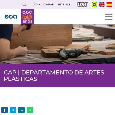
Pular
LOGIN
CONTATO
SISTEMAS
para
o
conteúdo
principal
CAP | DEPARTAMENTO DE ARTES
PLÁSTICAS