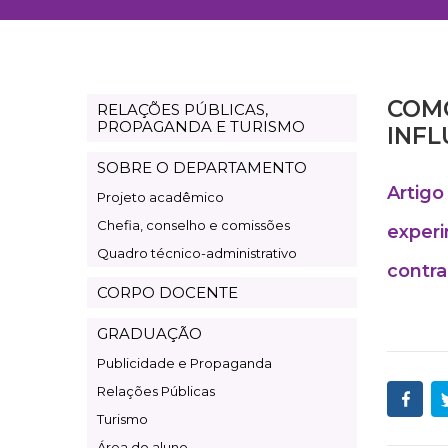
COMO
RELAÇÕES PÚBLICAS,
Departamento
PROPAGANDA E TURISMO
INFL
Relações
SOBRE O DEPARTAMENTO
Públicas,
Artigo
Projeto acadêmico
Propaganda
Chefia, conselho e comissões
e
experi
Quadro técnico-administrativo
Turismo
contra
CORPO DOCENTE
GRADUAÇÃO
Publicidade e Propaganda
Relações Públicas
Turismo
Área do aluno