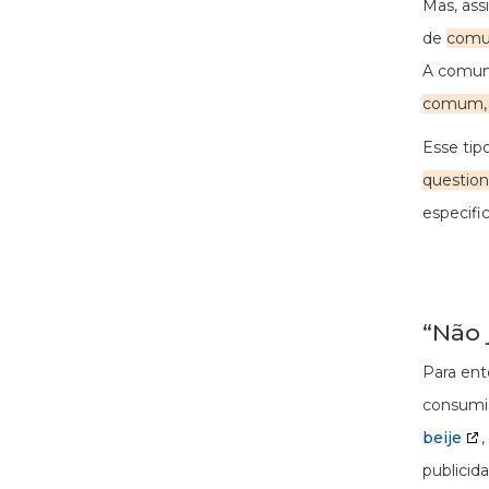
Mas, ass
de
comun
A comuni
comum, b
Esse tip
question
especifi
“Não 
Para ent
consumid
beije
publicid