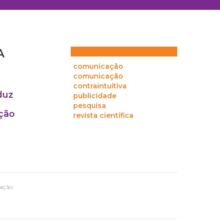
A
comunicação
comunicação
contraintuitiva
duz
publicidade
pesquisa
ação
revista científica
cação