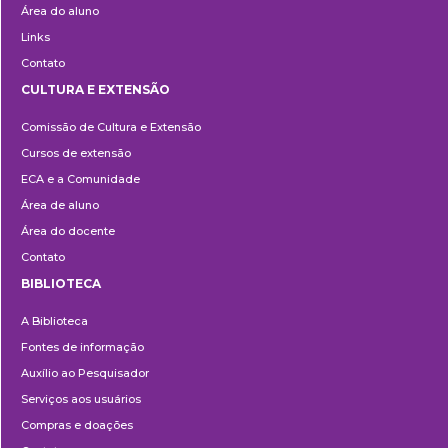
Área do aluno
Links
Contato
CULTURA E EXTENSÃO
Cultura
Comissão de Cultura e Extensão
e
Cursos de extensão
Extensão
ECA e a Comunidade
Área de aluno
Área do docente
Contato
BIBLIOTECA
Biblioteca
A Biblioteca
Fontes de informação
Auxílio ao Pesquisador
Serviços aos usuários
Compras e doações