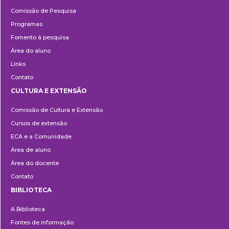
Pesquisa
Comissão de Pesquisa
Programas
Fomento à pesquisa
Área do aluno
Links
Contato
CULTURA E EXTENSÃO
Cultura
Comissão de Cultura e Extensão
e
Cursos de extensão
Extensão
ECA e a Comunidade
Área de aluno
Área do docente
Contato
BIBLIOTECA
Biblioteca
A Biblioteca
Fontes de informação