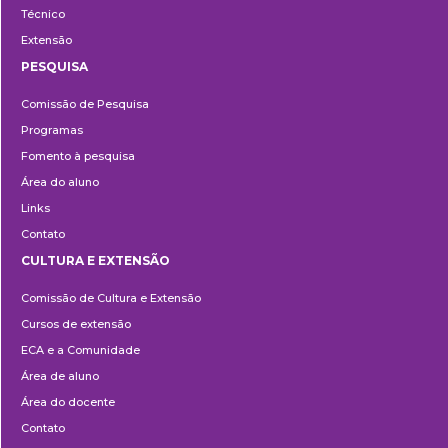
Técnico
Extensão
PESQUISA
Pesquisa
Comissão de Pesquisa
Programas
Fomento à pesquisa
Área do aluno
Links
Contato
CULTURA E EXTENSÃO
Cultura
Comissão de Cultura e Extensão
e
Cursos de extensão
Extensão
ECA e a Comunidade
Área de aluno
Área do docente
Contato