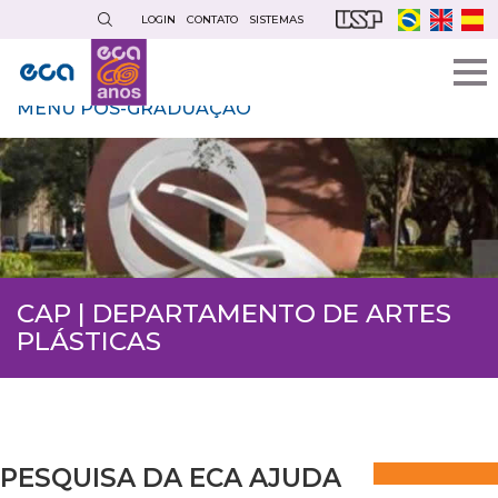
Pular
LOGIN
CONTATO
SISTEMAS
para
o
conteúdo
MENU PÓS-GRADUAÇÃO
principal
CAP | DEPARTAMENTO DE ARTES
PLÁSTICAS
PESQUISA DA ECA AJUDA