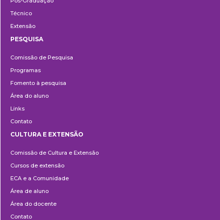
Pós-Graduação
Técnico
Extensão
PESQUISA
Pesquisa
Comissão de Pesquisa
Programas
Fomento à pesquisa
Área do aluno
Links
Contato
CULTURA E EXTENSÃO
Cultura
Comissão de Cultura e Extensão
e
Cursos de extensão
Extensão
ECA e a Comunidade
Área de aluno
Área do docente
Contato