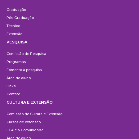
Ensino
Graduação
Pós-Graduação
Técnico
Extensão
PESQUISA
Pesquisa
Comissão de Pesquisa
Programas
Fomento à pesquisa
Área do aluno
Links
Contato
CULTURA E EXTENSÃO
Cultura
Comissão de Cultura e Extensão
e
Cursos de extensão
Extensão
ECA e a Comunidade
Área de aluno