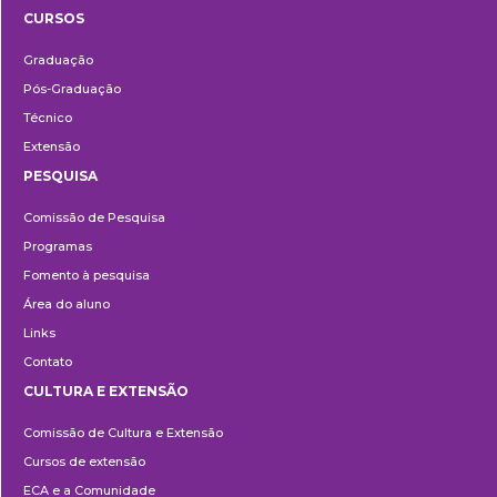
CURSOS
Ensino
Graduação
Pós-Graduação
Técnico
Extensão
PESQUISA
Pesquisa
Comissão de Pesquisa
Programas
Fomento à pesquisa
Área do aluno
Links
Contato
CULTURA E EXTENSÃO
Cultura
Comissão de Cultura e Extensão
e
Cursos de extensão
Extensão
ECA e a Comunidade