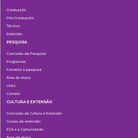
Ensino
Graduação
Pós-Graduação
Técnico
Extensão
PESQUISA
Pesquisa
Comissão de Pesquisa
Programas
Fomento à pesquisa
Área do aluno
Links
Contato
CULTURA E EXTENSÃO
Cultura
Comissão de Cultura e Extensão
e
Cursos de extensão
Extensão
ECA e a Comunidade
Área de aluno