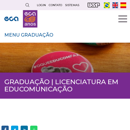
Pular
LOGIN
CONTATO
SISTEMAS
para
o
conteúdo
principal
MENU GRADUAÇÃO
GRADUAÇÃO | LICENCIATURA EM
EDUCOMUNICAÇÃO