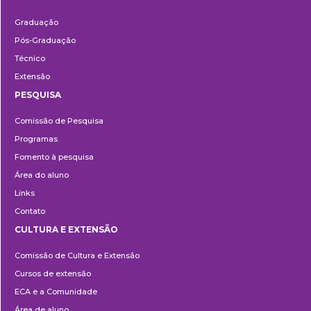
Ensino
Graduação
Pós-Graduação
Técnico
Extensão
PESQUISA
Pesquisa
Comissão de Pesquisa
Programas
Fomento à pesquisa
Área do aluno
Links
Contato
CULTURA E EXTENSÃO
Cultura
Comissão de Cultura e Extensão
e
Cursos de extensão
Extensão
ECA e a Comunidade
Área de aluno