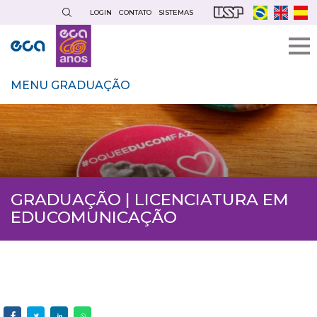
Pular
LOGIN
CONTATO
SISTEMAS
para
o
conteúdo
principal
MENU GRADUAÇÃO
GRADUAÇÃO | LICENCIATURA EM
EDUCOMUNICAÇÃO