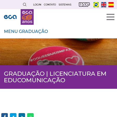
Pular
LOGIN
CONTATO
SISTEMAS
para
o
conteúdo
principal
MENU GRADUAÇÃO
GRADUAÇÃO | LICENCIATURA EM
EDUCOMUNICAÇÃO