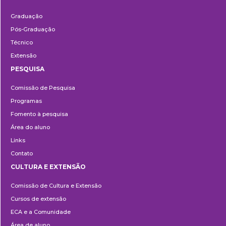
Ensino
Graduação
Pós-Graduação
Técnico
Extensão
PESQUISA
Pesquisa
Comissão de Pesquisa
Programas
Fomento à pesquisa
Área do aluno
Links
Contato
CULTURA E EXTENSÃO
Cultura
Comissão de Cultura e Extensão
e
Cursos de extensão
Extensão
ECA e a Comunidade
Área de aluno