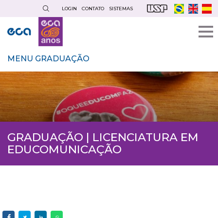
Pular
LOGIN
CONTATO
SISTEMAS
para
o
conteúdo
principal
MENU GRADUAÇÃO
GRADUAÇÃO | LICENCIATURA EM
EDUCOMUNICAÇÃO