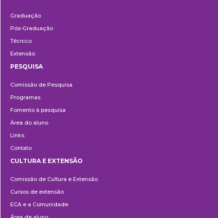
Ensino
Graduação
Pós-Graduação
Técnico
Extensão
PESQUISA
Pesquisa
Comissão de Pesquisa
Programas
Fomento à pesquisa
Área do aluno
Links
Contato
CULTURA E EXTENSÃO
Cultura
Comissão de Cultura e Extensão
e
Cursos de extensão
Extensão
ECA e a Comunidade
Área de aluno