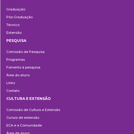
Ensino
Graduação
Pós-Graduação
Técnico
Extensão
PESQUISA
Pesquisa
Comissão de Pesquisa
Programas
Fomento à pesquisa
Área do aluno
Links
Contato
CULTURA E EXTENSÃO
Cultura
Comissão de Cultura e Extensão
e
Cursos de extensão
Extensão
ECA e a Comunidade
Área de aluno