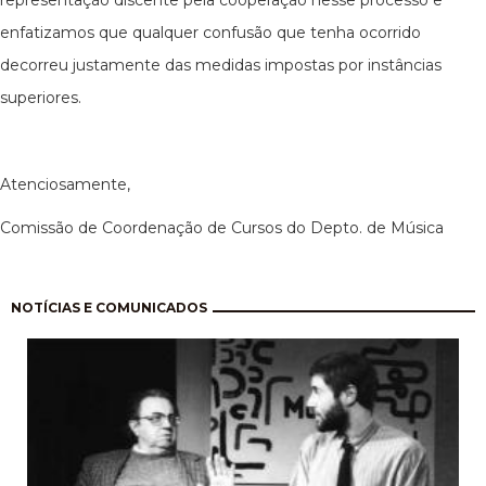
representação discente pela cooperação nesse processo e
enfatizamos que qualquer confusão que tenha ocorrido
decorreu justamente das medidas impostas por instâncias
superiores.
Atenciosamente,
Comissão de Coordenação de Cursos do Depto. de Música
Paginação
NOTÍCIAS E COMUNICADOS