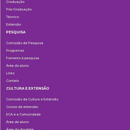
Graduação
Pós-Graduação
Técnico
Extensão
PESQUISA
Pesquisa
Comissão de Pesquisa
Programas
Fomento à pesquisa
Área do aluno
Links
Contato
CULTURA E EXTENSÃO
Cultura
Comissão de Cultura e Extensão
e
Cursos de extensão
Extensão
ECA e a Comunidade
Área de aluno
Área do docente