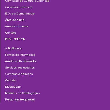
Comissão de Cultura e Extensão
e
Cursos de extensão
Extensão
ECA e a Comunidade
Área de aluno
Área do docente
Contato
BIBLIOTECA
Biblioteca
A Biblioteca
Fontes de informação
Auxílio ao Pesquisador
Serviços aos usuários
Compras e doações
Contato
Divulgação
Manuais de Catalogação
Perguntas frequentes