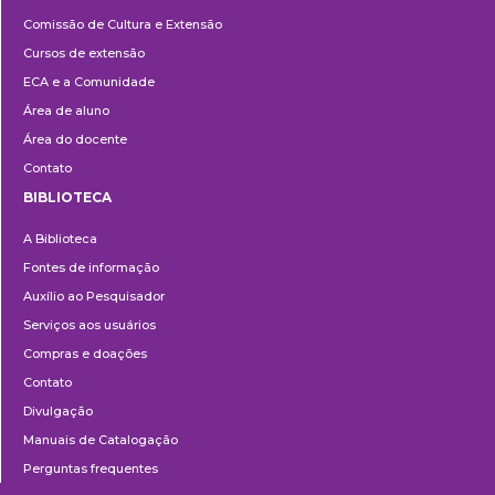
Cultura
Comissão de Cultura e Extensão
e
Cursos de extensão
Extensão
ECA e a Comunidade
Área de aluno
Área do docente
Contato
BIBLIOTECA
Biblioteca
A Biblioteca
Fontes de informação
Auxílio ao Pesquisador
Serviços aos usuários
Compras e doações
Contato
Divulgação
Manuais de Catalogação
Perguntas frequentes