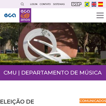
Pular
LOGIN
CONTATO
SISTEMAS
para
o
conteúdo
principal
CMU | DEPARTAMENTO DE MÚSICA
ELEIÇÃO DE
COMUNICADO