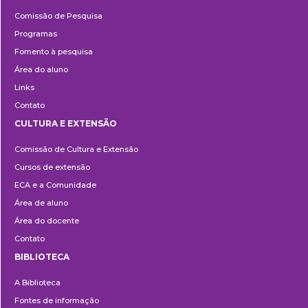
Pesquisa
Comissão de Pesquisa
Programas
Fomento à pesquisa
Área do aluno
Links
Contato
CULTURA E EXTENSÃO
Cultura
Comissão de Cultura e Extensão
e
Cursos de extensão
Extensão
ECA e a Comunidade
Área de aluno
Área do docente
Contato
BIBLIOTECA
Biblioteca
A Biblioteca
Fontes de informação