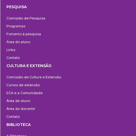
PESQUISA
Pesquisa
Comissão de Pesquisa
Programas
Fomento à pesquisa
Área do aluno
Links
Contato
CULTURA E EXTENSÃO
Cultura
Comissão de Cultura e Extensão
e
Cursos de extensão
Extensão
ECA e a Comunidade
Área de aluno
Área do docente
Contato
BIBLIOTECA
Biblioteca
A Biblioteca