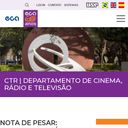
Pular
LOGIN
CONTATO
SISTEMAS
para
o
conteúdo
principal
CTR | DEPARTAMENTO DE CINEMA,
RÁDIO E TELEVISÃO
NOTA DE PESAR: