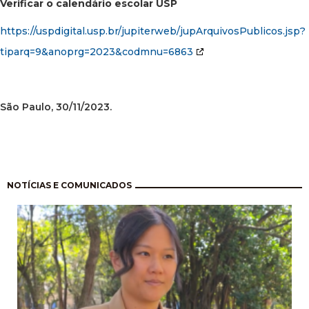
Verificar o calendário escolar USP
https://uspdigital.usp.br/
jupiterweb/
jupArquivosPublicos.jsp?
tiparq=9&anoprg=2023&codmnu=
6863
São Paulo, 30/11/2023.
Paginação
NOTÍCIAS E COMUNICADOS