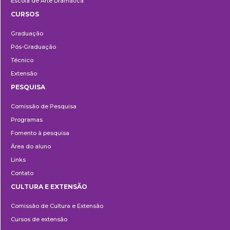
Escola de Arte Dramática
CURSOS
Ensino
Graduação
Pós-Graduação
Técnico
Extensão
PESQUISA
Pesquisa
Comissão de Pesquisa
Programas
Fomento à pesquisa
Área do aluno
Links
Contato
CULTURA E EXTENSÃO
Cultura
Comissão de Cultura e Extensão
e
Cursos de extensão
Extensão