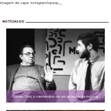
Imagem de capa: Instagram/opesp__
Paginação
NOTÍCIAS DO
Olivier Toni, o centenário de um artesão da música