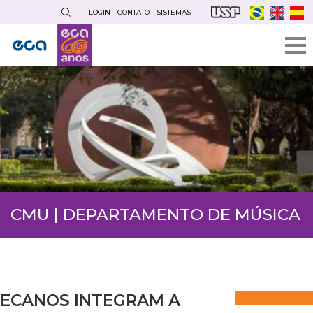
Pular
LOGIN
CONTATO
SISTEMAS
para
o
conteúdo
principal
CMU | DEPARTAMENTO DE MÚSICA
ECANOS INTEGRAM A