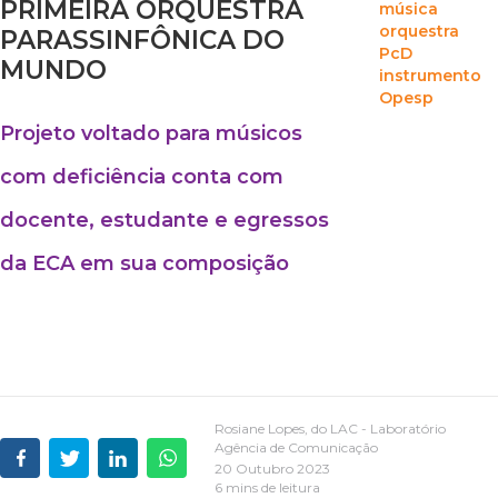
PRIMEIRA ORQUESTRA
música
orquestra
PARASSINFÔNICA DO
PcD
MUNDO
instrumento
Opesp
Projeto voltado para músicos
com deficiência conta com
docente, estudante e egressos
da ECA em sua composição
Rosiane Lopes, do LAC - Laboratório
Agência de Comunicação
20 Outubro 2023
6 mins de leitura