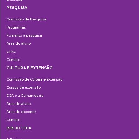
PESQUISA
Pesquisa
Comissão de Pesquisa
Programas
Fomento à pesquisa
Área do aluno
Links
Contato
CULTURA E EXTENSÃO
Cultura
Comissão de Cultura e Extensão
e
Cursos de extensão
Extensão
ECA e a Comunidade
Área de aluno
Área do docente
Contato
BIBLIOTECA
Biblioteca