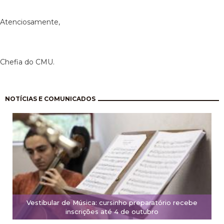
Atenciosamente,
Chefia do CMU.
Paginação
NOTÍCIAS E COMUNICADOS
Vestibular de Música: cursinho preparatório recebe
inscrições até 4 de outubro