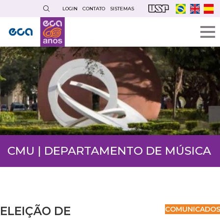
Pular
LOGIN
CONTATO
SISTEMAS
para
o
conteúdo
principal
CMU | DEPARTAMENTO DE MÚSICA
ELEIÇÃO DE
COMUNICADO