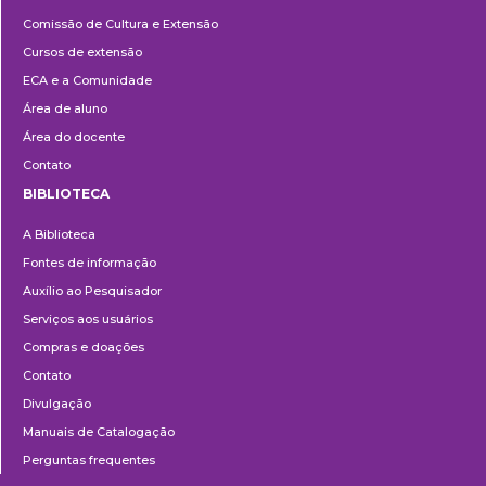
Cultura
Comissão de Cultura e Extensão
e
Cursos de extensão
Extensão
ECA e a Comunidade
Área de aluno
Área do docente
Contato
BIBLIOTECA
Biblioteca
A Biblioteca
Fontes de informação
Auxílio ao Pesquisador
Serviços aos usuários
Compras e doações
Contato
Divulgação
Manuais de Catalogação
Perguntas frequentes