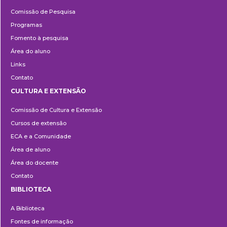
Pesquisa
Comissão de Pesquisa
Programas
Fomento à pesquisa
Área do aluno
Links
Contato
CULTURA E EXTENSÃO
Cultura
Comissão de Cultura e Extensão
e
Cursos de extensão
Extensão
ECA e a Comunidade
Área de aluno
Área do docente
Contato
BIBLIOTECA
Biblioteca
A Biblioteca
Fontes de informação