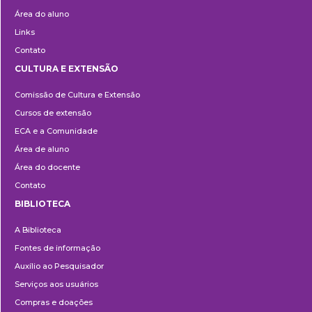
Área do aluno
Links
Contato
CULTURA E EXTENSÃO
Cultura
Comissão de Cultura e Extensão
e
Cursos de extensão
Extensão
ECA e a Comunidade
Área de aluno
Área do docente
Contato
BIBLIOTECA
Biblioteca
A Biblioteca
Fontes de informação
Auxílio ao Pesquisador
Serviços aos usuários
Compras e doações