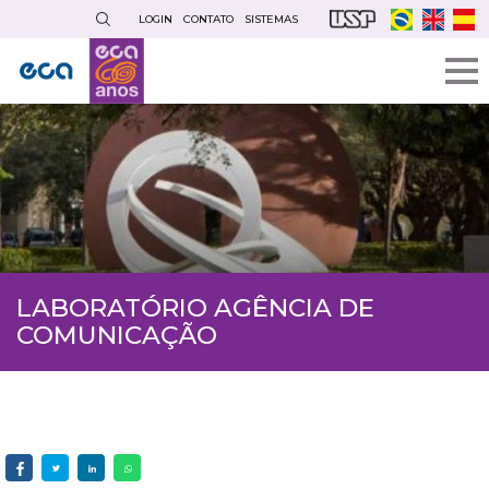
Pular
LOGIN
CONTATO
SISTEMAS
para
o
conteúdo
principal
LABORATÓRIO AGÊNCIA DE
COMUNICAÇÃO