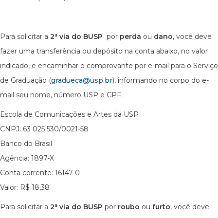
Para solicitar a
2ª via do BUSP
por
perda
ou
dano
, você deve
fazer uma transferência ou depósito na conta abaixo, no valor
indicado, e encaminhar o comprovante por e-mail para o Serviço
de Graduação (
gradueca@usp.br
), informando no corpo do e-
mail seu nome, número USP e CPF.
Escola de Comunicações e Artes da USP
CNPJ: 63 025 530/0021-58
Banco do Brasil
Agência: 1897-X
Conta corrente: 16147-0
Valor: R$ 18,38
Para solicitar a
2ª via do BUSP
por
roubo
ou
furto
, você deve