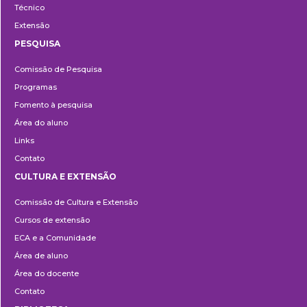
Técnico
Extensão
PESQUISA
Pesquisa
Comissão de Pesquisa
Programas
Fomento à pesquisa
Área do aluno
Links
Contato
CULTURA E EXTENSÃO
Cultura
Comissão de Cultura e Extensão
e
Cursos de extensão
Extensão
ECA e a Comunidade
Área de aluno
Área do docente
Contato