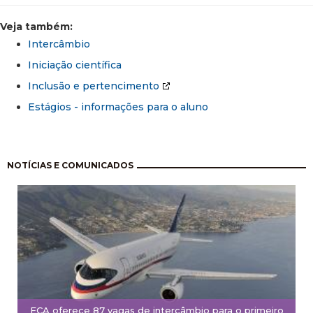
Veja também:
Intercâmbio
Iniciação científica
Inclusão e pertencimento
Estágios - informações para o aluno
Paginação
NOTÍCIAS E COMUNICADOS
ECA oferece 87 vagas de intercâmbio para o primeiro