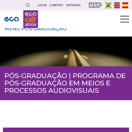
Pular
LOGIN
CONTATO
SISTEMAS
para
o
conteúdo
MENU PÓS-GRADUAÇÃO
principal
PÓS-GRADUAÇÃO | PROGRAMA DE
PÓS-GRADUAÇÃO EM MEIOS E
PROCESSOS AUDIOVISUAIS