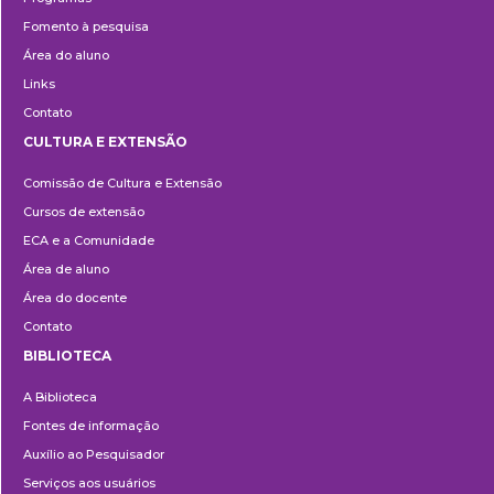
Fomento à pesquisa
Área do aluno
Links
Contato
CULTURA E EXTENSÃO
Cultura
Comissão de Cultura e Extensão
e
Cursos de extensão
Extensão
ECA e a Comunidade
Área de aluno
Área do docente
Contato
BIBLIOTECA
Biblioteca
A Biblioteca
Fontes de informação
Auxílio ao Pesquisador
Serviços aos usuários